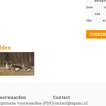
europ
free
i
one
the
w
elden
oorwaarden
Contact
lgemene voorwaarden (PDF)
contact@agami.nl