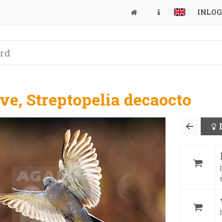
INLO
ve, Streptopelia decaocto