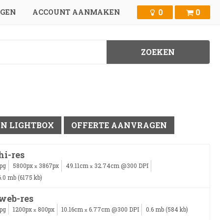
0
0
GGEN
ACCOUNT AANMAKEN
IN LIGHTBOX
OFFERTE AANVRAGEN
hi-res
jpg
5800px
3867px
49.11cm
32.74cm @300 DPI
x
x
6.0 mb (6175 kb)
web-res
jpg
1200px
800px
10.16cm
6.77cm @300 DPI
0.6 mb (584 kb)
x
x