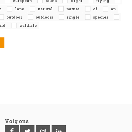
e
european
fauna
flight
flying
n
lone
natural
nature
of
on
outdoor
outdoors
single
species
ild
wildlife
Volg ons