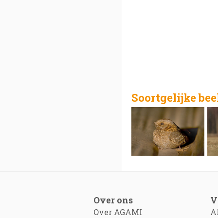
Soortgelijke be
Over ons
V
Over AGAMI
A