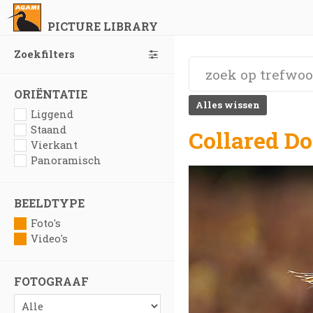
PICTURE LIBRARY
Zoekfilters
ORIËNTATIE
Alles wissen
Liggend
Staand
Collared Do
Vierkant
Panoramisch
BEELDTYPE
Foto's
Video's
FOTOGRAAF