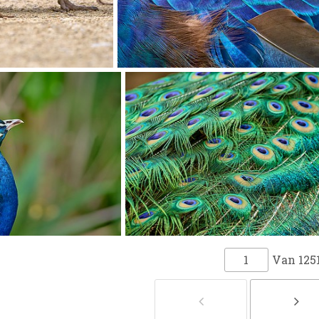
Van
125