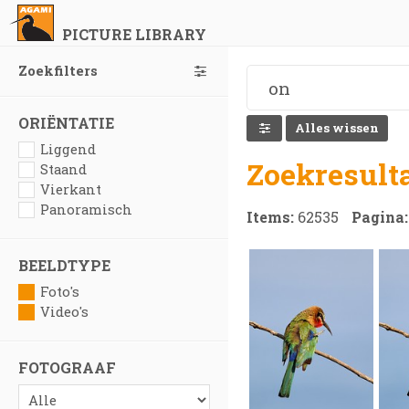
PICTURE LIBRARY
Zoekfilters
ORIËNTATIE
Alles wissen
Liggend
Zoekresult
Staand
Vierkant
Panoramisch
Items:
62535
Pagina
BEELDTYPE
Foto's
Video's
FOTOGRAAF