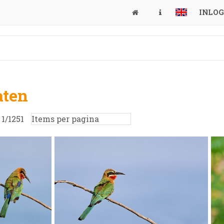
INLO
aten
:
1
/
1251