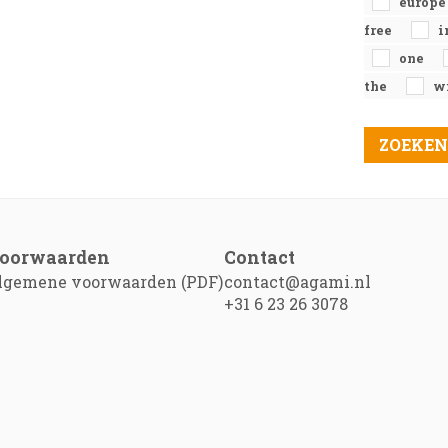
europ
free
i
one
the
w
oorwaarden
Contact
lgemene voorwaarden (PDF)
contact@agami.nl
+31 6 23 26 3078