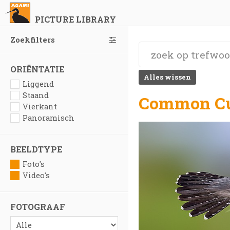
PICTURE LIBRARY
Zoekfilters
ORIËNTATIE
Alles wissen
Liggend
Staand
Common Cu
Vierkant
Panoramisch
BEELDTYPE
Foto's
Video's
FOTOGRAAF