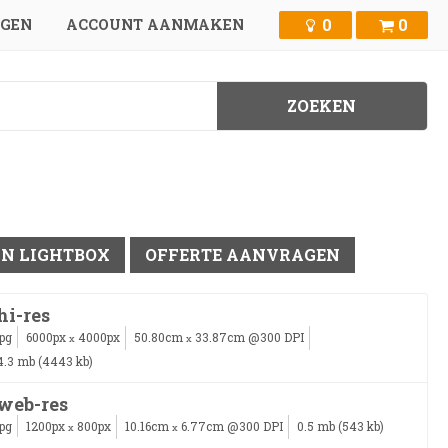
0
0
GGEN
ACCOUNT AANMAKEN
IN LIGHTBOX
OFFERTE AANVRAGEN
hi-res
jpg
6000px
4000px
50.80cm
33.87cm @300 DPI
x
x
4.3 mb (4443 kb)
web-res
jpg
1200px
800px
10.16cm
6.77cm @300 DPI
0.5 mb (543 kb)
x
x