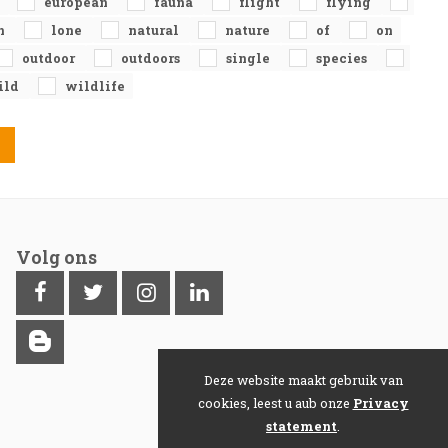
e
european
fauna
flight
flying
n
lone
natural
nature
of
on
outdoor
outdoors
single
species
ild
wildlife
Volg ons
Deze website maakt gebruik van
cookies, leest u aub onze
Privacy
statement
.