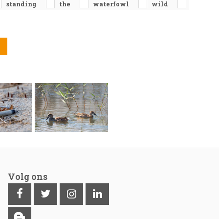
standing
the
waterfowl
wild
Volg ons