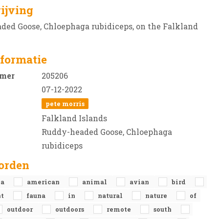
ijving
ded Goose, Chloephaga rubidiceps, on the Falkland
formatie
mer
205206
07-12-2022
pete morris
Falkland Islands
Ruddy-headed Goose, Chloephaga
rubidiceps
orden
ca
american
animal
avian
bird
nt
fauna
in
natural
nature
of
outdoor
outdoors
remote
south