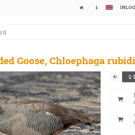
INLO
ed Goose, Chloephaga rubid