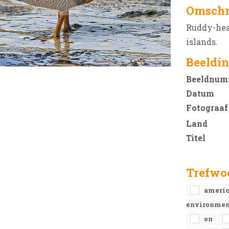
Omschr
Ruddy-hea
islands.
Beeldin
Beeldnum
Datum
Fotograaf
Land
Titel
Trefwo
ameri
environme
on