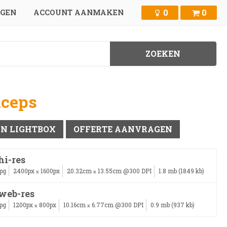
0
0
GGEN
ACCOUNT AANMAKEN
iceps
IN LIGHTBOX
OFFERTE AANVRAGEN
hi-res
jpg
2400px
1600px
20.32cm
13.55cm @300 DPI
1.8 mb (1849 kb)
x
x
web-res
jpg
1200px
800px
10.16cm
6.77cm @300 DPI
0.9 mb (937 kb)
x
x