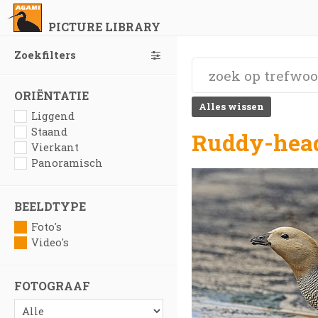
PICTURE LIBRARY
Zoekfilters
ORIËNTATIE
Alles wissen
Liggend
Staand
Ruddy-head
Vierkant
Panoramisch
BEELDTYPE
Foto's
Video's
FOTOGRAAF