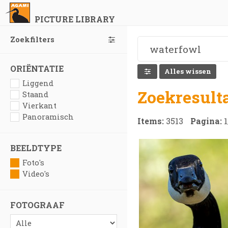
PICTURE LIBRARY
Zoekfilters
ORIËNTATIE
Alles wissen
Liggend
Zoekresult
Staand
Vierkant
Panoramisch
Items:
3513
Pagina:
1
BEELDTYPE
Foto's
Video's
FOTOGRAAF