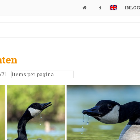
INLO
aten
/
71