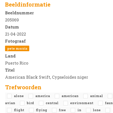
Beeldinformatie
Beeldnummer
205069
Datum
21-04-2022
Fotograaf
pete morris
Land
Puerto Rico
Titel
American Black Swift, Cypseloides niger
Trefwoorden
alone
america
american
animal
avian
bird
central
environment
faun
flight
flying
free
in
lone