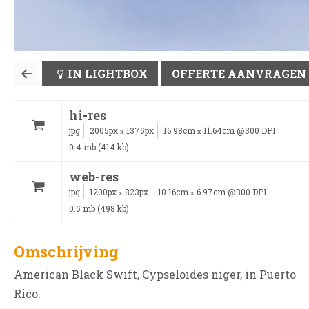
IN LIGHTBOX
OFFERTE AANVRAGEN
hi-res
jpg
2005px
1375px
16.98cm
11.64cm @300 DPI
x
x
0.4 mb (414 kb)
web-res
jpg
1200px
823px
10.16cm
6.97cm @300 DPI
x
x
0.5 mb (498 kb)
Omschrijving
American Black Swift, Cypseloides niger, in Puerto
Rico.