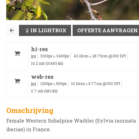
IN LIGHTBOX
OFFERTE AANVRAGEN
hi-res
jpg
5100px
3400px
43.18cm
28.79cm @300 DPI
x
x
10.2 mb (10483 kb)
web-res
jpg
1200px
800px
10.16cm
6.77cm @300 DPI
x
x
0.7 mb (683 kb)
Omschrijving
Female Western Subalpine Warbler (Sylvia inornata
iberiae) in France.