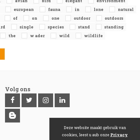
l
avian
bird
elegant
environment
e
european
fauna
in
lone
natural
of
on
one
outdoor
outdoors
ird
single
species
stand
standing
the
w ader
wild
wildlife
Volg ons
Deze website maakt gebruik van
cookies, leest u aub onze
Privacy