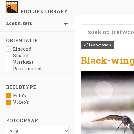
PICTURE LIBRARY
Zoekfilters
ORIËNTATIE
Alles wissen
Liggend
Staand
Black-wing
Vierkant
Panoramisch
BEELDTYPE
Foto's
Video's
FOTOGRAAF