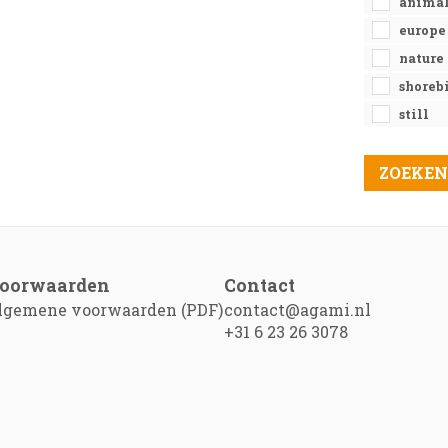
anima
europ
nature
shoreb
still
oorwaarden
Contact
lgemene voorwaarden (PDF)
contact@agami.nl
+31 6 23 26 3078