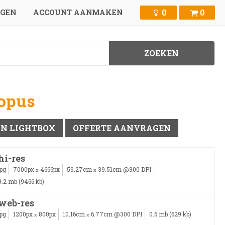
0
0
GGEN
ACCOUNT AANMAKEN
topus
IN LIGHTBOX
OFFERTE AANVRAGEN
hi-res
jpg
7000px
4666px
59.27cm
39.51cm @300 DPI
x
x
9.2 mb (9466 kb)
web-res
jpg
1200px
800px
10.16cm
6.77cm @300 DPI
0.6 mb (629 kb)
x
x