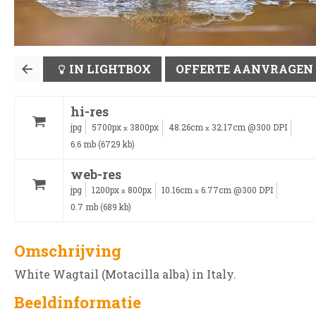
IN LIGHTBOX
OFFERTE AANVRAGEN
hi-res
jpg
5700px
3800px
48.26cm
32.17cm @300 DPI
x
x
6.6 mb (6729 kb)
web-res
jpg
1200px
800px
10.16cm
6.77cm @300 DPI
x
x
0.7 mb (689 kb)
Omschrijving
White Wagtail (Motacilla alba) in Italy.
Beeldinformatie