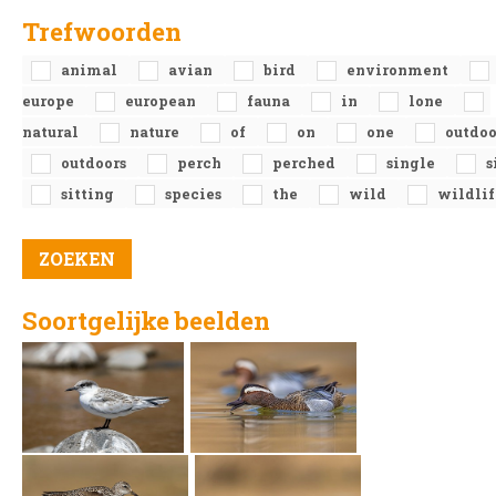
Trefwoorden
animal
avian
bird
environment
europe
european
fauna
in
lone
natural
nature
of
on
one
outdoo
outdoors
perch
perched
single
s
sitting
species
the
wild
wildlif
Soortgelijke beelden