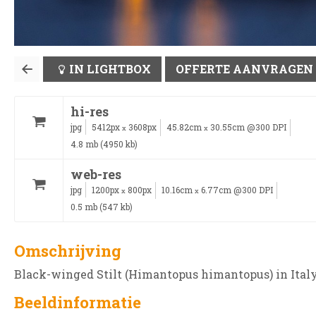
IN LIGHTBOX
OFFERTE AANVRAGEN
hi-res
jpg
5412px
3608px
45.82cm
30.55cm @300 DPI
x
x
4.8 mb (4950 kb)
web-res
jpg
1200px
800px
10.16cm
6.77cm @300 DPI
x
x
0.5 mb (547 kb)
Omschrijving
Black-winged Stilt (Himantopus himantopus) in Italy
Beeldinformatie