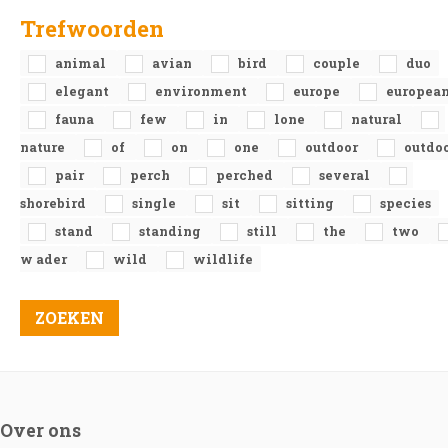
Trefwoorden
animal
avian
bird
couple
duo
elegant
environment
europe
europea
fauna
few
in
lone
natural
nature
of
on
one
outdoor
outdo
pair
perch
perched
several
shorebird
single
sit
sitting
species
stand
standing
still
the
two
w ader
wild
wildlife
Over ons