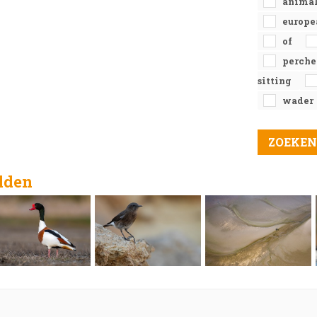
anima
europ
of
perch
sitting
wader
elden