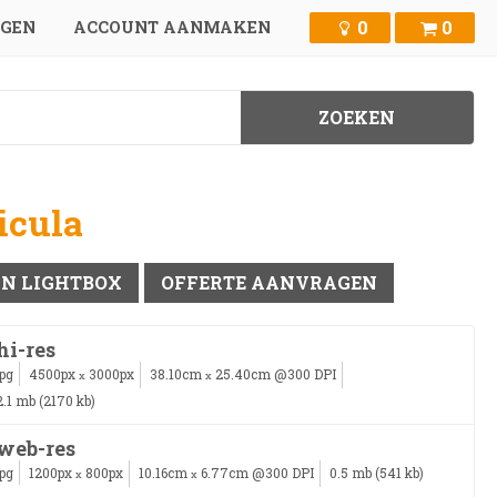
0
0
GGEN
ACCOUNT AANMAKEN
icula
IN LIGHTBOX
OFFERTE AANVRAGEN
hi-res
jpg
4500px
3000px
38.10cm
25.40cm @300 DPI
x
x
2.1 mb (2170 kb)
web-res
jpg
1200px
800px
10.16cm
6.77cm @300 DPI
0.5 mb (541 kb)
x
x