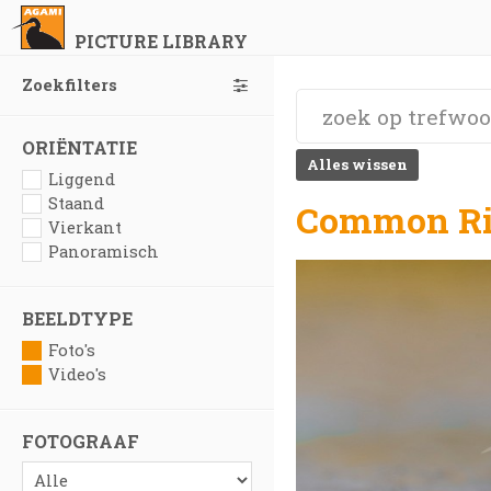
PICTURE LIBRARY
Zoekfilters
ORIËNTATIE
Alles wissen
Liggend
Staand
Common Rin
Vierkant
Panoramisch
BEELDTYPE
Foto's
Video's
FOTOGRAAF