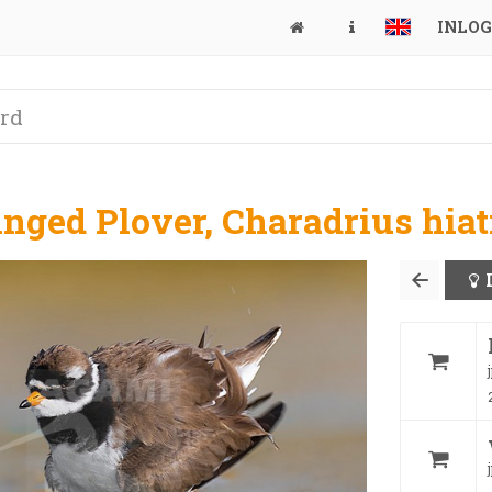
INLO
ged Plover, Charadrius hiat