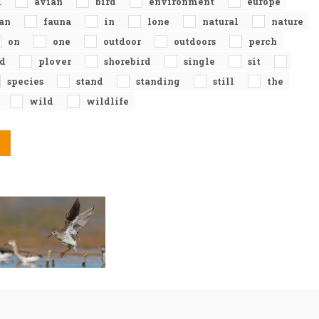
l
avian
bird
environment
europe
ean
fauna
in
lone
natural
nature
on
one
outdoor
outdoors
perch
ed
plover
shorebird
single
sit
species
stand
standing
still
the
wild
wildlife