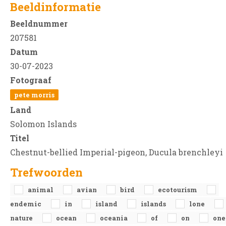
Beeldinformatie
Beeldnummer
207581
Datum
30-07-2023
Fotograaf
pete morris
Land
Solomon Islands
Titel
Chestnut-bellied Imperial-pigeon, Ducula brenchleyi
Trefwoorden
animal
avian
bird
ecotourism
endemic
in
island
islands
lone
nature
ocean
oceania
of
on
one