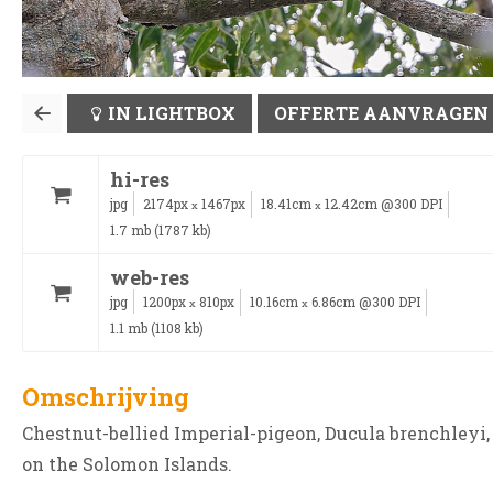
IN LIGHTBOX
OFFERTE AANVRAGEN
hi-res
jpg
2174px
1467px
18.41cm
12.42cm @300 DPI
x
x
1.7 mb (1787 kb)
web-res
jpg
1200px
810px
10.16cm
6.86cm @300 DPI
x
x
1.1 mb (1108 kb)
Omschrijving
Chestnut-bellied Imperial-pigeon, Ducula brenchleyi,
on the Solomon Islands.