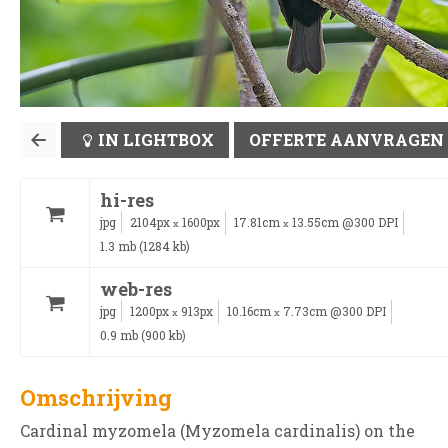
IN LIGHTBOX
OFFERTE AANVRAGEN
hi-res
jpg
2104px
1600px
17.81cm
13.55cm @300 DPI
x
x
1.3 mb (1284 kb)
web-res
jpg
1200px
913px
10.16cm
7.73cm @300 DPI
x
x
0.9 mb (900 kb)
Omschrijving
Cardinal myzomela (Myzomela cardinalis) on the