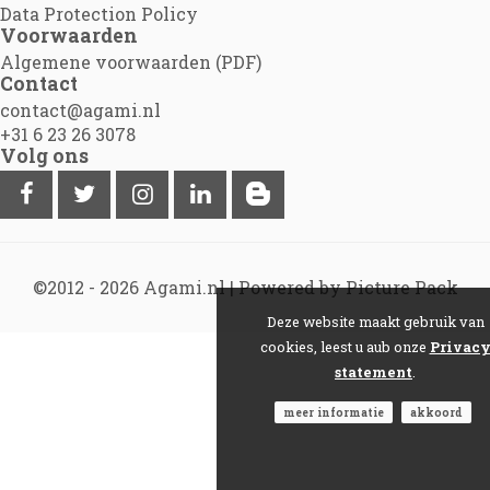
Data Protection Policy
Voorwaarden
Algemene voorwaarden (PDF)
Contact
contact@agami.nl
+31 6 23 26 3078
Volg ons
©2012 - 2026
Agami.nl
|
Powered by Picture Pack
Deze website maakt gebruik van
cookies, leest u aub onze
Privac
statement
.
meer informatie
akkoord