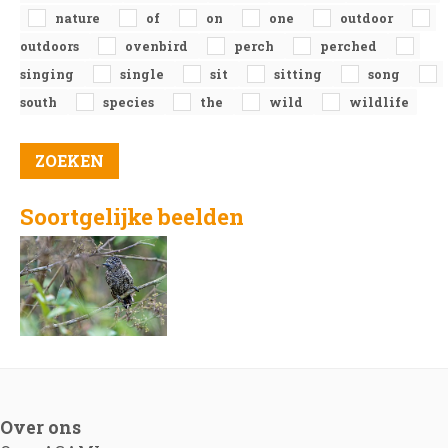
nature
of
on
one
outdoor
outdoors
ovenbird
perch
perched
singing
single
sit
sitting
song
south
species
the
wild
wildlife
Soortgelijke beelden
Over ons