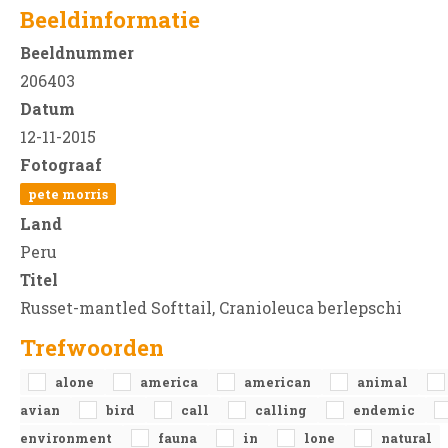
Beeldinformatie
Beeldnummer
206403
Datum
12-11-2015
Fotograaf
pete morris
Land
Peru
Titel
Russet-mantled Softtail, Cranioleuca berlepschi
Trefwoorden
alone
america
american
animal
avian
bird
call
calling
endemic
environment
fauna
in
lone
natural