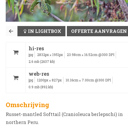
IN LIGHTBOX
OFFERTE AANVRAGEN
hi-res
jpg
2832px
1951px
23.98cm
16.52cm @300 DPI
x
x
2.6 mb (2637 kb)
web-res
jpg
1200px
827px
10.16cm
7.00cm @300 DPI
x
x
0.9 mb (892 kb)
Omschrijving
Russet-mantled Softtail (Cranioleuca berlepschi) in
northern Peru.