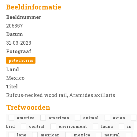
Beeldinformatie
Beeldnummer
206357
Datum
31-03-2023
Fotograaf
pete morris
Land
Mexico
Titel
Rufous-necked wood rail, Aramides axillaris
Trefwoorden
america
american
animal
avian
bird
central
environment
fauna
in
lone
mexican
mexico
natural