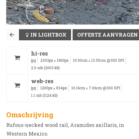
IN LIGHTBOX
OFFERTE AANVRAGEN
hi-res
jpg
2303px
1600px
19.50cm
13.55cm @300 DPI
x
x
2.0 mb (2003 kb)
web-res
jpg
1200px
834px
10.16cm
7.06cm @300 DPI
x
x
1.1 mb (1124 kb)
Omschrijving
Rufous-necked wood rail, Aramides axillaris, in
Western Mexico.