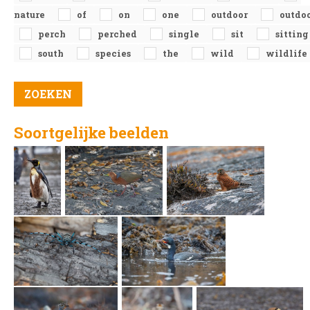
nature
of
on
one
outdoor
outdo
perch
perched
single
sit
sitting
south
species
the
wild
wildlife
Soortgelijke beelden