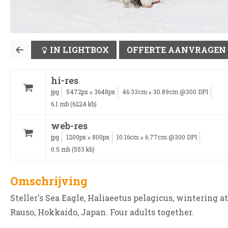
IN LIGHTBOX
OFFERTE AANVRAGEN
hi-res
jpg
5472px
3648px
46.33cm
30.89cm @300 DPI
x
x
6.1 mb (6224 kb)
web-res
jpg
1200px
800px
10.16cm
6.77cm @300 DPI
x
x
0.5 mb (553 kb)
Omschrijving
Steller's Sea Eagle, Haliaeetus pelagicus, wintering at
Rauso, Hokkaido, Japan. Four adults together.