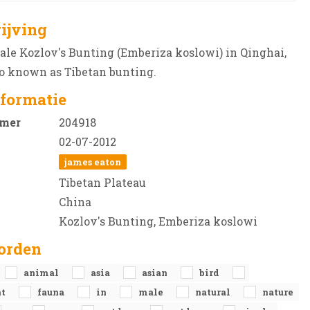
ijving
le Kozlov's Bunting (Emberiza koslowi) in Qinghai,
o known as Tibetan bunting.
formatie
mer
204918
02-07-2012
james eaton
Tibetan Plateau
China
Kozlov's Bunting, Emberiza koslowi
orden
animal
asia
asian
bird
nt
fauna
in
male
natural
nature