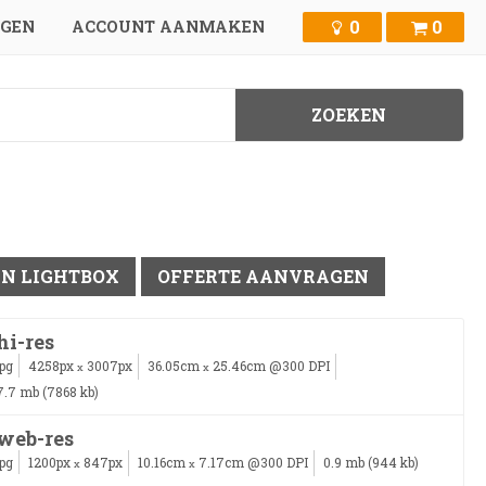
0
0
GGEN
ACCOUNT AANMAKEN
IN LIGHTBOX
OFFERTE AANVRAGEN
hi-res
jpg
4258px
3007px
36.05cm
25.46cm @300 DPI
x
x
7.7 mb (7868 kb)
web-res
jpg
1200px
847px
10.16cm
7.17cm @300 DPI
0.9 mb (944 kb)
x
x