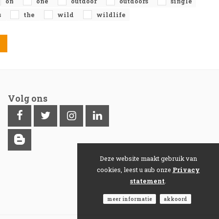
on
one
outdoor
outdoors
single
s
the
wild
wildlife
Volg ons
Deze website maakt gebruik van
cookies, leest u aub onze
Privacy
statement
.
meer informatie
akkoord