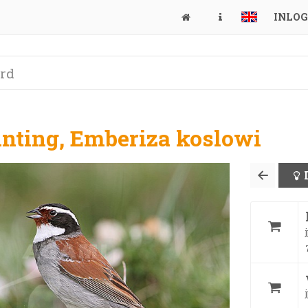
INLO
unting, Emberiza koslowi