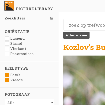
PICTURE LIBRARY
Zoekfilters
ORIËNTATIE
Alles wissen
Liggend
Staand
Kozlov's B
Vierkant
Panoramisch
BEELDTYPE
Foto's
Video's
FOTOGRAAF