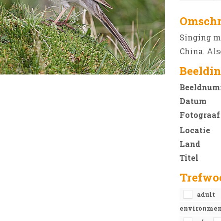
Omschr
Singing ma
China. Als
Beeldin
Beeldnum
Datum
Fotograaf
Locatie
Land
Titel
Trefwo
adult
environme