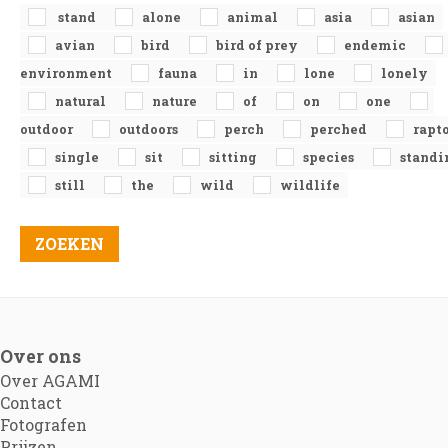
stand
alone
animal
asia
asian
avian
bird
bird of prey
endemic
environment
fauna
in
lone
lonely
natural
nature
of
on
one
outdoor
outdoors
perch
perched
rapt
single
sit
sitting
species
standi
still
the
wild
wildlife
Over ons
Over AGAMI
Contact
Fotografen
Prijzen