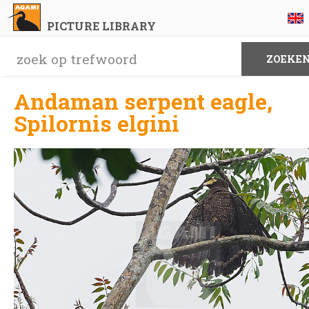
PICTURE LIBRARY
Andaman serpent eagle,
Spilornis elgini