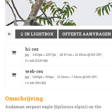
IN LIGHTBOX
OFFERTE AANVRAGEN
hi-res
jpg
3410px
2557px
28.87cm
21.65cm @300 DPI
x
x
5.1 mb (5230 kb)
web-res
jpg
1200px
900px
10.16cm
7.62cm @300 DPI
x
x
1.0 mb (983 kb)
Omschrijving
Andaman serpent eagle (Spilornis elgini) on the