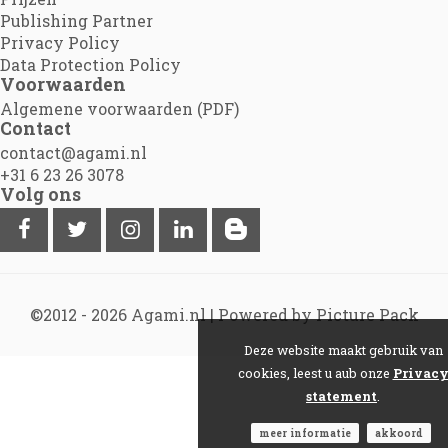
Publishing Partner
Privacy Policy
Data Protection Policy
Voorwaarden
Algemene voorwaarden (PDF)
Contact
contact@agami.nl
+31 6 23 26 3078
Volg ons
©2012 - 2026
Agami.nl
|
Powered by Picture Pack
Deze website maakt gebruik van
cookies, leest u aub onze
Privac
statement
.
meer informatie
akkoord