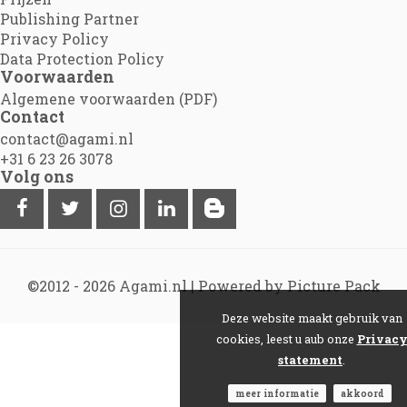
Publishing Partner
Privacy Policy
Data Protection Policy
Voorwaarden
Algemene voorwaarden (PDF)
Contact
contact@agami.nl
+31 6 23 26 3078
Volg ons
©2012 - 2026
Agami.nl
|
Powered by Picture Pack
Deze website maakt gebruik van
cookies, leest u aub onze
Privac
statement
.
meer informatie
akkoord