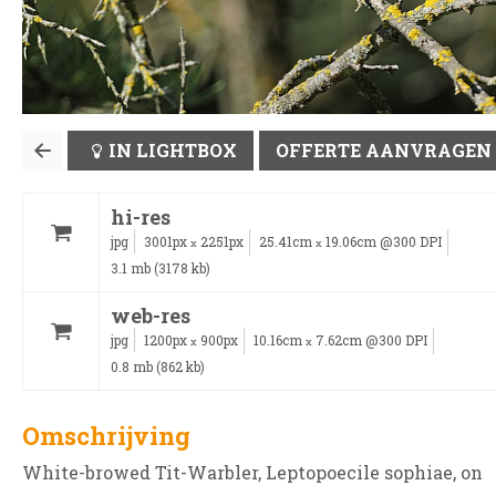
IN LIGHTBOX
OFFERTE AANVRAGEN
hi-res
jpg
3001px
2251px
25.41cm
19.06cm @300 DPI
x
x
3.1 mb (3178 kb)
web-res
jpg
1200px
900px
10.16cm
7.62cm @300 DPI
x
x
0.8 mb (862 kb)
Omschrijving
White-browed Tit-Warbler, Leptopoecile sophiae, on