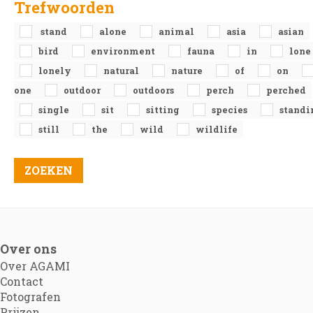
Trefwoorden
stand
alone
animal
asia
asian
bird
environment
fauna
in
lone
lonely
natural
nature
of
on
one
outdoor
outdoors
perch
perched
single
sit
sitting
species
standi
still
the
wild
wildlife
Over ons
Over AGAMI
Contact
Fotografen
Prijzen