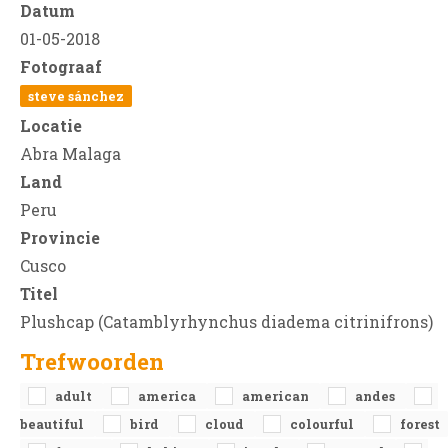
Datum
01-05-2018
Fotograaf
steve sánchez
Locatie
Abra Malaga
Land
Peru
Provincie
Cusco
Titel
Plushcap (Catamblyrhynchus diadema citrinifrons)
Trefwoorden
adult
america
american
andes
beautiful
bird
cloud
colourful
forest