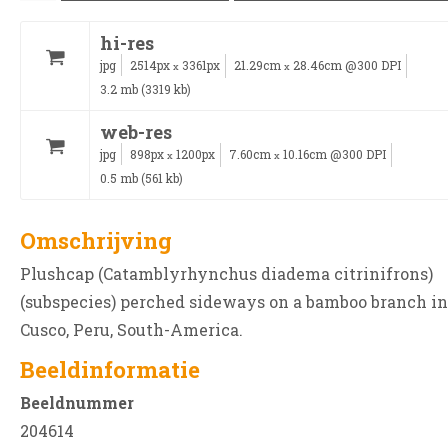
hi-res
jpg
2514px
3361px
21.29cm
28.46cm @300 DPI
x
x
3.2 mb (3319 kb)
web-res
jpg
898px
1200px
7.60cm
10.16cm @300 DPI
x
x
0.5 mb (561 kb)
Omschrijving
Plushcap (Catamblyrhynchus diadema citrinifrons)
(subspecies) perched sideways on a bamboo branch in
Cusco, Peru, South-America.
Beeldinformatie
Beeldnummer
204614