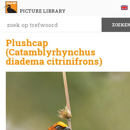
PICTURE LIBRARY
Plushcap
(Catamblyrhynchus
diadema citrinifrons)