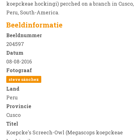
koepckeae hockingi) perched on a branch in Cusco,
Peru, South-America.
Beeldinformatie
Beeldnummer
204597
Datum
08-08-2016
Fotograaf
steve sánchez
Land
Peru
Provincie
Cusco
Titel
Koepcke's Screech-Owl (Megascops koepckeae