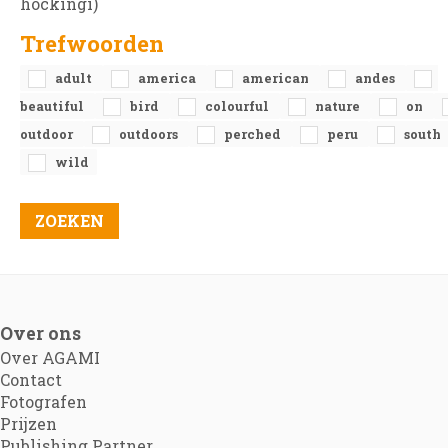
hockingi)
Trefwoorden
adult
america
american
andes
beautiful
bird
colourful
nature
on
outdoor
outdoors
perched
peru
south
wild
Over ons
Over AGAMI
Contact
Fotografen
Prijzen
Publishing Partner