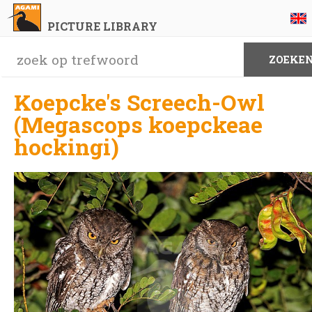
PICTURE LIBRARY
Koepcke's Screech-Owl
(Megascops koepckeae
hockingi)