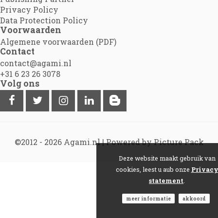
Privacy Policy
Data Protection Policy
Voorwaarden
Algemene voorwaarden (PDF)
Contact
contact@agami.nl
+31 6 23 26 3078
Volg ons
©2012 - 2026
Agami.nl
|
Powered by Picture Pack
Deze website maakt gebruik van
cookies, leest u aub onze
Privac
statement
.
meer informatie
akkoord