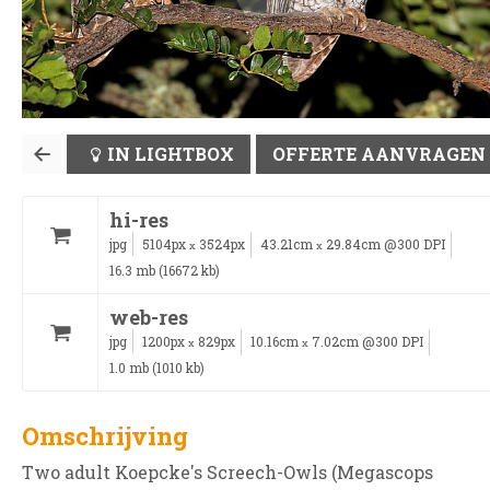
IN LIGHTBOX
OFFERTE AANVRAGEN
hi-res
jpg
5104px
3524px
43.21cm
29.84cm @300 DPI
x
x
16.3 mb (16672 kb)
web-res
jpg
1200px
829px
10.16cm
7.02cm @300 DPI
x
x
1.0 mb (1010 kb)
Omschrijving
Two adult Koepcke's Screech-Owls (Megascops