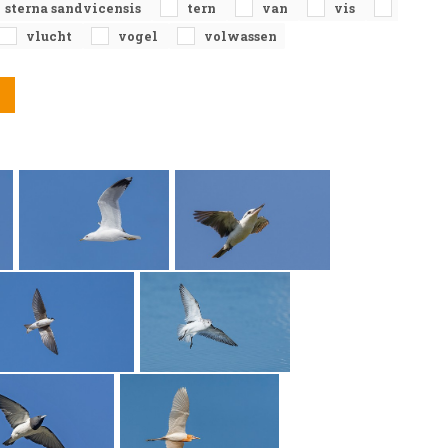
sterna sandvicensis
tern
van
vis
vlucht
vogel
volwassen