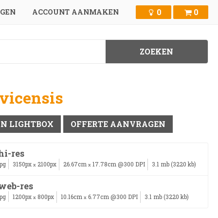
0
0
GGEN
ACCOUNT AANMAKEN
dvicensis
IN LIGHTBOX
OFFERTE AANVRAGEN
hi-res
jpg
3150px
2100px
26.67cm
17.78cm @300 DPI
3.1 mb (3220 kb)
x
x
web-res
jpg
1200px
800px
10.16cm
6.77cm @300 DPI
3.1 mb (3220 kb)
x
x