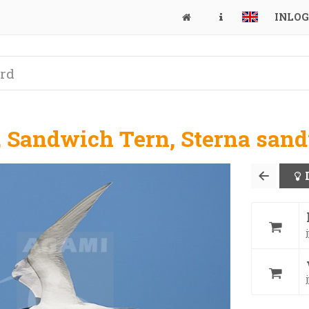
INLO
, Sandwich Tern, Sterna san