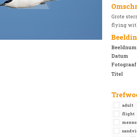
Omschr
Grote ster
flying wit
Beeldin
Beeldnum
Datum
Fotograaf
Titel
Trefwo
adult
flight
menn
sandvi