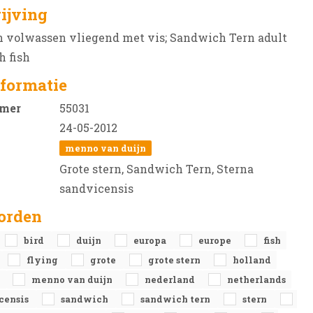
ijving
n volwassen vliegend met vis; Sandwich Tern adult
h fish
formatie
mer
55031
24-05-2012
menno van duijn
Grote stern, Sandwich Tern, Sterna
sandvicensis
orden
bird
duijn
europa
europe
fish
flying
grote
grote stern
holland
o
menno van duijn
nederland
netherlands
censis
sandwich
sandwich tern
stern