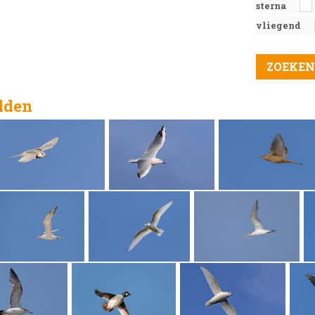
sterna
vliegend
elden