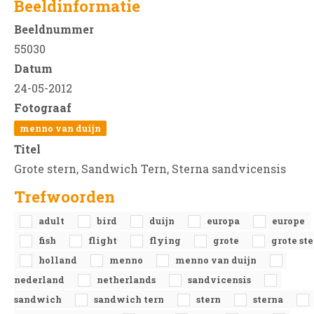
Beeldinformatie
Beeldnummer
55030
Datum
24-05-2012
Fotograaf
menno van duijn
Titel
Grote stern, Sandwich Tern, Sterna sandvicensis
Trefwoorden
adult
bird
duijn
europa
europe
fish
flight
flying
grote
grote st
holland
menno
menno van duijn
nederland
netherlands
sandvicensis
sandwich
sandwich tern
stern
sterna