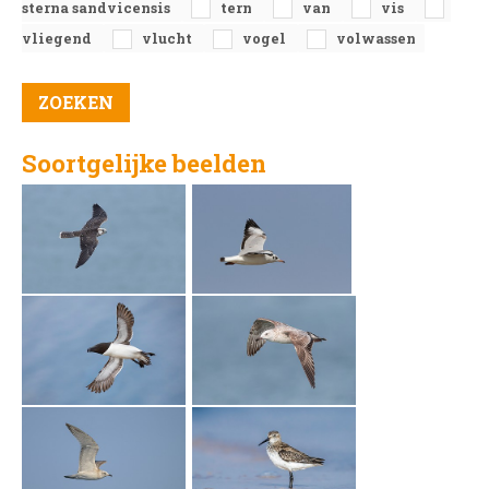
sterna sandvicensis
tern
van
vis
vliegend
vlucht
vogel
volwassen
Soortgelijke beelden