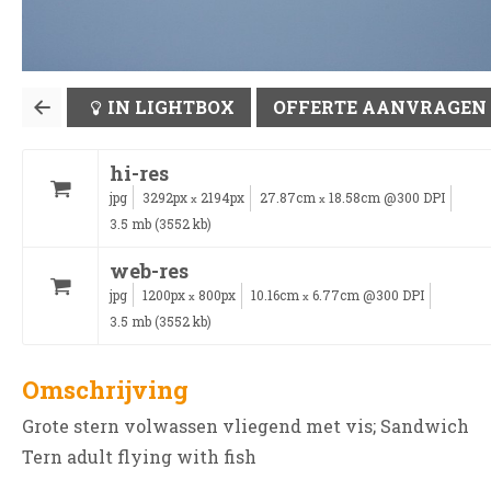
IN LIGHTBOX
OFFERTE AANVRAGEN
hi-res
jpg
3292px
2194px
27.87cm
18.58cm @300 DPI
x
x
3.5 mb (3552 kb)
web-res
jpg
1200px
800px
10.16cm
6.77cm @300 DPI
x
x
3.5 mb (3552 kb)
Omschrijving
Grote stern volwassen vliegend met vis; Sandwich
Tern adult flying with fish