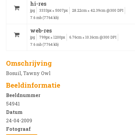
hi-res
jpg
3333px
5007px
28.22cm
42.39cm @300 DPI
x
x
7.6 mb (7764 kb)
web-res
jpg
799px
1200px
6.76cm
10.16cm @300 DPI
x
x
7.6 mb (7764 kb)
Omschrijving
Bosuil, Tawny Owl
Beeldinformatie
Beeldnummer
54941
Datum
24-04-2009
Fotograaf