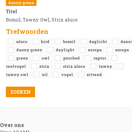
danny green
Titel
Bosuil, Tawny Owl, Strix aluco
Trefwoorden
aluco
bird
bosuil
daglicht
dann
danny green
daylight
europa
europe
green
owl
perched
raptor
roofvogel
strix
strix aluco
tawny
tawny owl
uil
vogel
zittend
Over ons