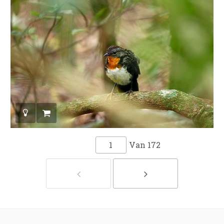
Van
172