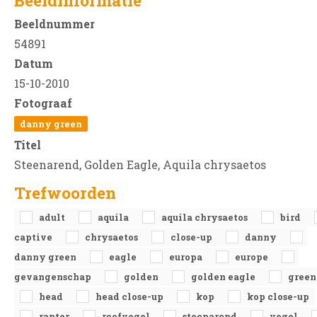
Beeldinformatie
Beeldnummer
54891
Datum
15-10-2010
Fotograaf
danny green
Titel
Steenarend, Golden Eagle, Aquila chrysaetos
Trefwoorden
adult
aquila
aquila chrysaetos
bird
captive
chrysaetos
close-up
danny
danny green
eagle
europa
europe
gevangenschap
golden
golden eagle
green
head
head close-up
kop
kop close-up
raptor
roofvogel
steenarend
vogel