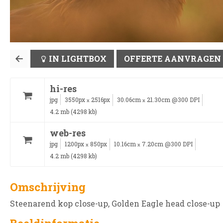
IN LIGHTBOX
OFFERTE AANVRAGEN
hi-res
jpg
3550px
2516px
30.06cm
21.30cm @300 DPI
x
x
4.2 mb (4298 kb)
web-res
jpg
1200px
850px
10.16cm
7.20cm @300 DPI
x
x
4.2 mb (4298 kb)
Omschrijving
Steenarend kop close-up, Golden Eagle head close-up