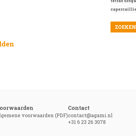
tetrao urog
capercailli
elden
oorwaarden
Contact
lgemene voorwaarden (PDF)
contact@agami.nl
+31 6 23 26 3078