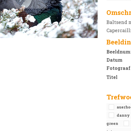
Omschr
Baltsend 
Capercaill
Beeldin
Beeldnum
Datum
Fotograaf
Titel
Trefwo
auerh
danny
green