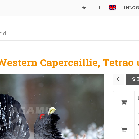
INLO
estern Capercaillie, Tetrao 