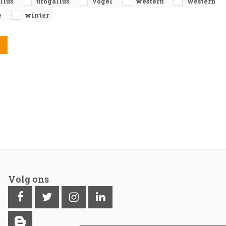
allus
urogallus
vogel
western
western
e
winter
Volg ons