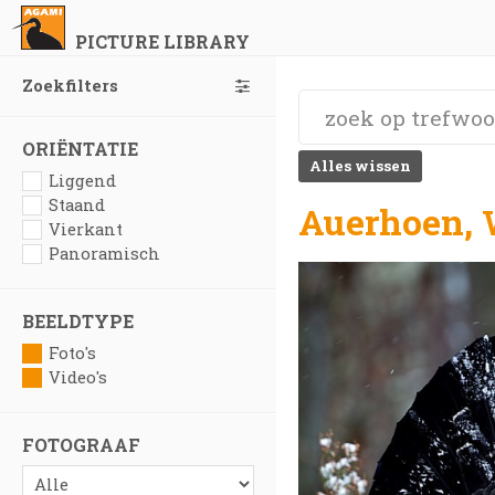
PICTURE LIBRARY
Zoekfilters
ORIËNTATIE
Alles wissen
Liggend
Staand
Auerhoen, W
Vierkant
Panoramisch
BEELDTYPE
Foto's
Video's
FOTOGRAAF