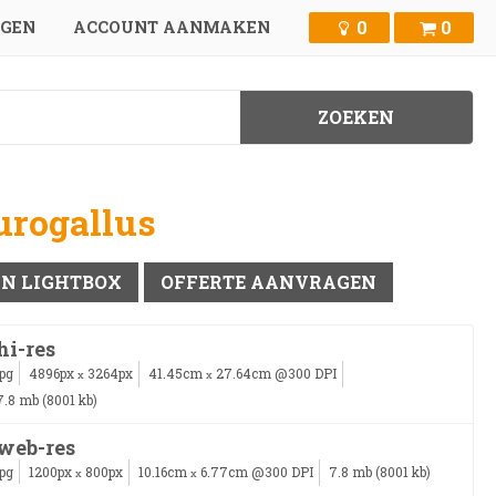
0
0
GGEN
ACCOUNT AANMAKEN
urogallus
IN LIGHTBOX
OFFERTE AANVRAGEN
hi-res
jpg
4896px
3264px
41.45cm
27.64cm @300 DPI
x
x
7.8 mb (8001 kb)
web-res
jpg
1200px
800px
10.16cm
6.77cm @300 DPI
7.8 mb (8001 kb)
x
x