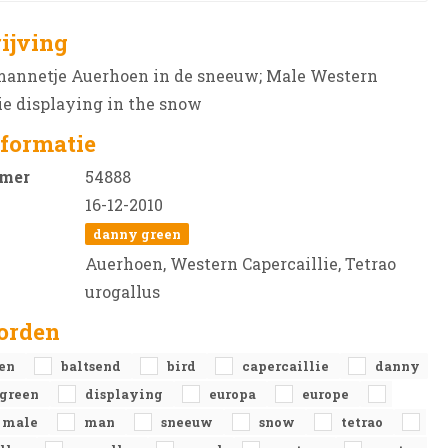
ijving
mannetje Auerhoen in de sneeuw; Male Western
ie displaying in the snow
formatie
mer
54888
16-12-2010
danny green
Auerhoen, Western Capercaillie, Tetrao
urogallus
orden
oen
baltsend
bird
capercaillie
danny
 green
displaying
europa
europe
male
man
sneeuw
snow
tetrao