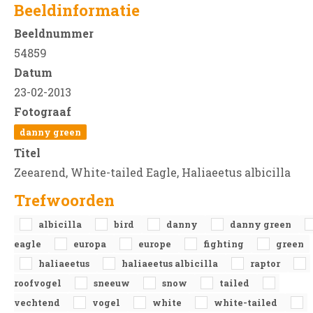
Beeldinformatie
Beeldnummer
54859
Datum
23-02-2013
Fotograaf
danny green
Titel
Zeearend, White-tailed Eagle, Haliaeetus albicilla
Trefwoorden
albicilla
bird
danny
danny green
eagle
europa
europe
fighting
green
haliaeetus
haliaeetus albicilla
raptor
roofvogel
sneeuw
snow
tailed
vechtend
vogel
white
white-tailed