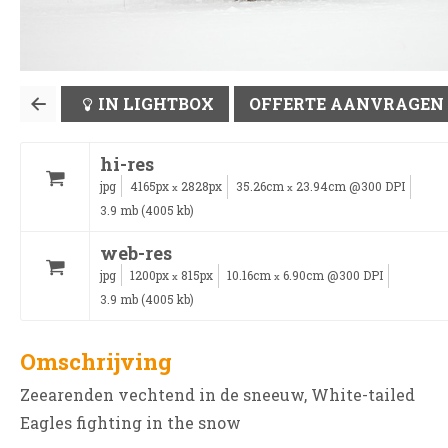
IN LIGHTBOX
OFFERTE AANVRAGEN
hi-res
jpg
4165px
2828px
35.26cm
23.94cm @300 DPI
x
x
3.9 mb (4005 kb)
web-res
jpg
1200px
815px
10.16cm
6.90cm @300 DPI
x
x
3.9 mb (4005 kb)
Omschrijving
Zeearenden vechtend in de sneeuw, White-tailed
Eagles fighting in the snow