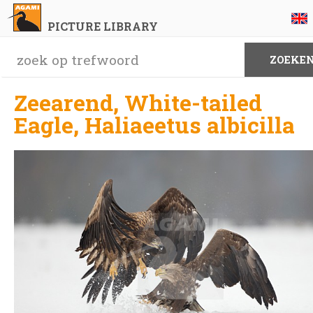
PICTURE LIBRARY
Zeearend, White-tailed
Eagle, Haliaeetus albicilla