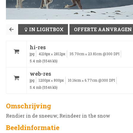
IN LIGHTBOX
OFFERTE AANVRAGEN
hi-res
jpg
4216px
2812px
35.70cm
23.81cm @300 DPI
x
x
5.4 mb (5546 kb)
web-res
jpg
1200px
800px
10.16cm
6.77cm @300 DPI
x
x
5.4 mb (5546 kb)
Omschrijving
Rendier in de sneeuw; Reindeer in the snow
Beeldinformatie