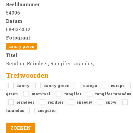
Beeldnummer
54096
Datum
08-03-2012
Fotograaf
danny green
Titel
Rendier; Reindeer; Rangifer tarandus;
Trefwoorden
danny
danny green
europa
europe
green
mammal
rangifer
rangifer tarandus
reindeer
rendier
sneeuw
snow
tarandus
zoogdier