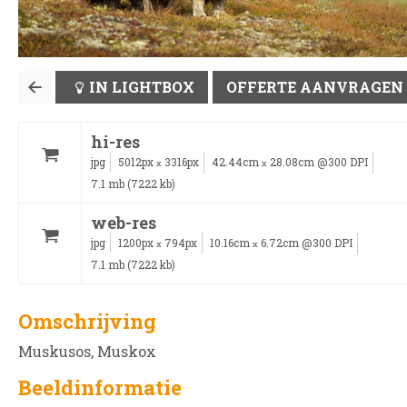
IN LIGHTBOX
OFFERTE AANVRAGEN
hi-res
jpg
5012px
3316px
42.44cm
28.08cm @300 DPI
x
x
7.1 mb (7222 kb)
web-res
jpg
1200px
794px
10.16cm
6.72cm @300 DPI
x
x
7.1 mb (7222 kb)
Omschrijving
Muskusos, Muskox
Beeldinformatie