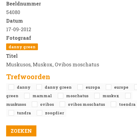
Beeldnummer
54080
Datum
17-09-2012
Fotograaf
danny green
Titel
Muskusos, Muskox, Ovibos moschatus
Trefwoorden
danny
danny green
europa
europe
green
mammal
moschatus
muskox
muskusos
ovibos
ovibos moschatus
toendra
tundra
zoogdier