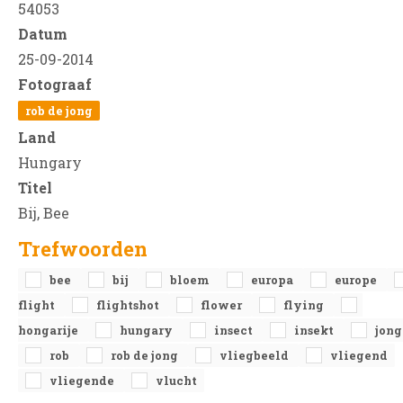
54053
Datum
25-09-2014
Fotograaf
rob de jong
Land
Hungary
Titel
Bij, Bee
Trefwoorden
bee
bij
bloem
europa
europe
flight
flightshot
flower
flying
hongarije
hungary
insect
insekt
jong
rob
rob de jong
vliegbeeld
vliegend
vliegende
vlucht