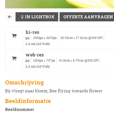
IN LIGHTBOX
OFFERTE AANVRAGEN
hi-res
jpg
3062px
2033px
25.92cm
17.21cm @300 DPI
x
x
2.4 mb (2478 kb)
web-res
jpg
1200px
797px
10.16cm
6.75cm @300 DPI
x
x
2.4 mb (2478 kb)
Omschrijving
Bij vliegt naar bloem, Bee flying towards flower
Beeldinformatie
Beeldnummer