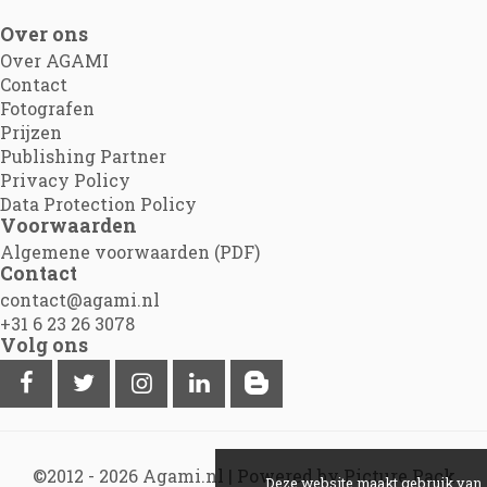
Over ons
Over AGAMI
Contact
Fotografen
Prijzen
Publishing Partner
Privacy Policy
Data Protection Policy
Voorwaarden
Algemene voorwaarden (PDF)
Contact
contact@agami.nl
+31 6 23 26 3078
Volg ons
©2012 - 2026
Agami.nl
|
Powered by Picture Pack
Deze website maakt gebruik van