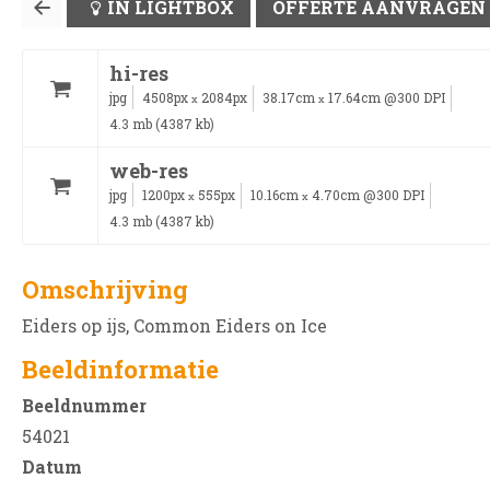
IN LIGHTBOX
OFFERTE AANVRAGEN
hi-res
jpg
4508px
2084px
38.17cm
17.64cm @300 DPI
x
x
4.3 mb (4387 kb)
web-res
jpg
1200px
555px
10.16cm
4.70cm @300 DPI
x
x
4.3 mb (4387 kb)
Omschrijving
Eiders op ijs, Common Eiders on Ice
Beeldinformatie
Beeldnummer
54021
Datum