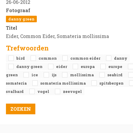
26-06-2012
Fotograaf
danny green
Titel
Eider, Common Eider, Somateria mollissima
Trefwoorden
bird
common
common eider
danny
danny green
eider
europa
europe
green
ice
ijs
mollissima
seabird
somateria
somateria mollissima
spitsbergen
svalbard
vogel
zeevogel