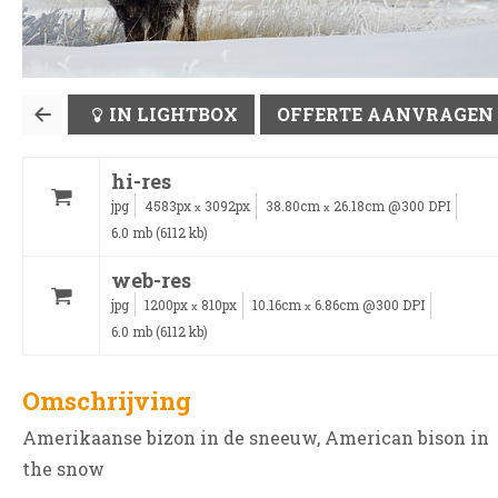
IN LIGHTBOX
OFFERTE AANVRAGEN
hi-res
jpg
4583px
3092px
38.80cm
26.18cm @300 DPI
x
x
6.0 mb (6112 kb)
web-res
jpg
1200px
810px
10.16cm
6.86cm @300 DPI
x
x
6.0 mb (6112 kb)
Omschrijving
Amerikaanse bizon in de sneeuw, American bison in
the snow