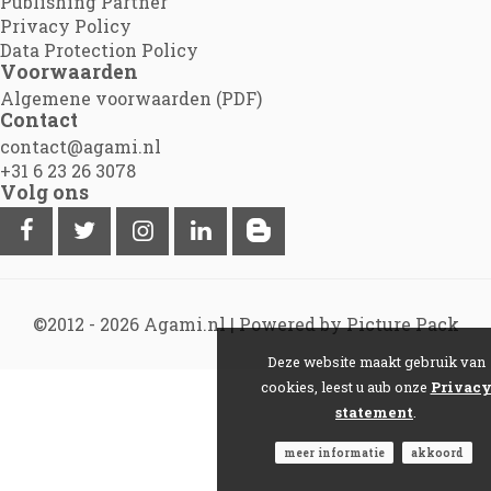
Publishing Partner
Privacy Policy
Data Protection Policy
Voorwaarden
Algemene voorwaarden (PDF)
Contact
contact@agami.nl
+31 6 23 26 3078
Volg ons
©2012 - 2026
Agami.nl
|
Powered by Picture Pack
Deze website maakt gebruik van
cookies, leest u aub onze
Privac
statement
.
meer informatie
akkoord