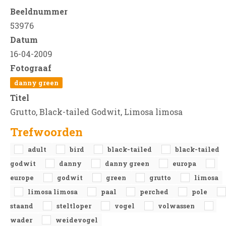
Beeldnummer
53976
Datum
16-04-2009
Fotograaf
danny green
Titel
Grutto, Black-tailed Godwit, Limosa limosa
Trefwoorden
adult
bird
black-tailed
black-tailed
godwit
danny
danny green
europa
europe
godwit
green
grutto
limosa
limosa limosa
paal
perched
pole
staand
steltloper
vogel
volwassen
wader
weidevogel