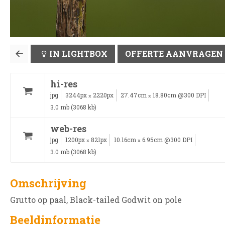
IN LIGHTBOX
OFFERTE AANVRAGEN
hi-res
jpg
3244px
2220px
27.47cm
18.80cm @300 DPI
x
x
3.0 mb (3068 kb)
web-res
jpg
1200px
821px
10.16cm
6.95cm @300 DPI
x
x
3.0 mb (3068 kb)
Omschrijving
Grutto op paal, Black-tailed Godwit on pole
Beeldinformatie