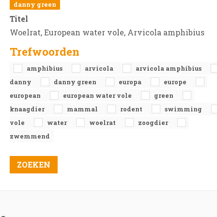
danny green
Titel
Woelrat, European water vole, Arvicola amphibius
Trefwoorden
amphibius
arvicola
arvicola amphibius
danny
danny green
europa
europe
european
european water vole
green
knaagdier
mammal
rodent
swimming
vole
water
woelrat
zoogdier
zwemmend