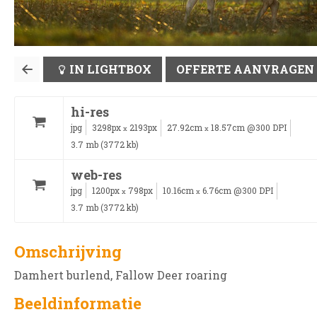
IN LIGHTBOX
OFFERTE AANVRAGEN
hi-res
jpg
3298px
2193px
27.92cm
18.57cm @300 DPI
x
x
3.7 mb (3772 kb)
web-res
jpg
1200px
798px
10.16cm
6.76cm @300 DPI
x
x
3.7 mb (3772 kb)
Omschrijving
Damhert burlend, Fallow Deer roaring
Beeldinformatie