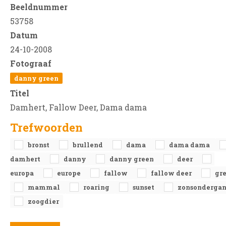
Beeldnummer
53758
Datum
24-10-2008
Fotograaf
danny green
Titel
Damhert, Fallow Deer, Dama dama
Trefwoorden
bronst
brullend
dama
dama dama
damhert
danny
danny green
deer
europa
europe
fallow
fallow deer
gr
mammal
roaring
sunset
zonsonderga
zoogdier