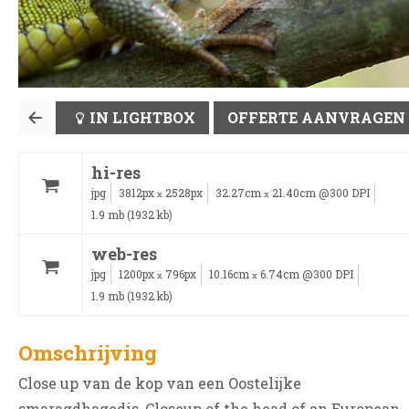
IN LIGHTBOX
OFFERTE AANVRAGEN
hi-res
jpg
3812px
2528px
32.27cm
21.40cm @300 DPI
x
x
1.9 mb (1932 kb)
web-res
jpg
1200px
796px
10.16cm
6.74cm @300 DPI
x
x
1.9 mb (1932 kb)
Omschrijving
Close up van de kop van een Oostelijke
smaragdhagedis, Closeup of the head of an European