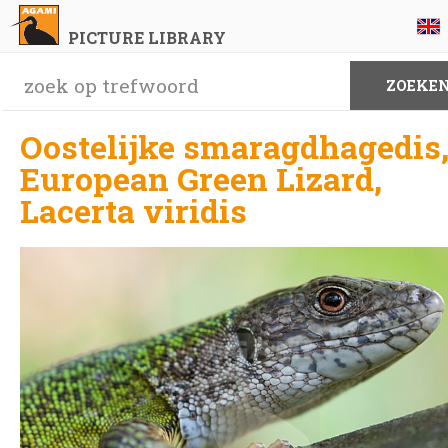
PICTURE LIBRARY
Oostelijke smaragdhagedis
European Green Lizard,
Lacerta viridis