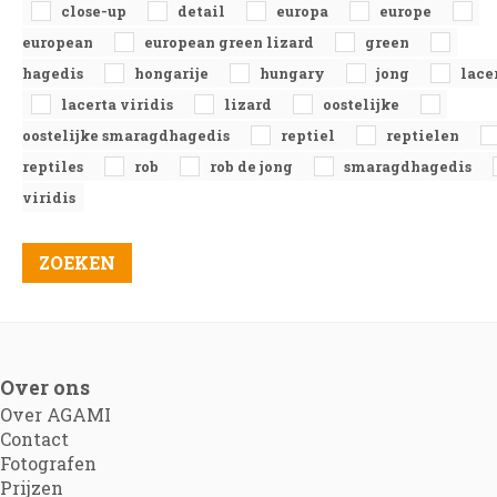
close-up
detail
europa
europe
european
european green lizard
green
hagedis
hongarije
hungary
jong
lace
lacerta viridis
lizard
oostelijke
oostelijke smaragdhagedis
reptiel
reptielen
reptiles
rob
rob de jong
smaragdhagedis
viridis
Over ons
Over AGAMI
Contact
Fotografen
Prijzen