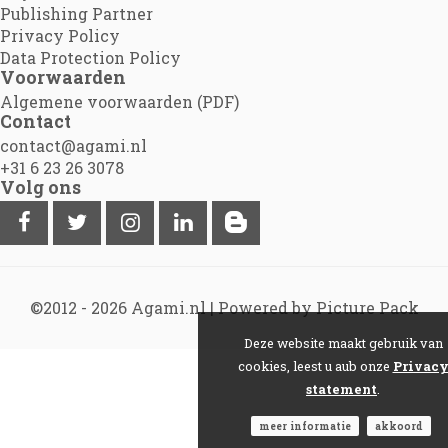
Publishing Partner
Privacy Policy
Data Protection Policy
Voorwaarden
Algemene voorwaarden (PDF)
Contact
contact@agami.nl
+31 6 23 26 3078
Volg ons
©2012 - 2026
Agami.nl
|
Powered by Picture Pack
Deze website maakt gebruik van
cookies, leest u aub onze
Privac
statement
.
meer informatie
akkoord