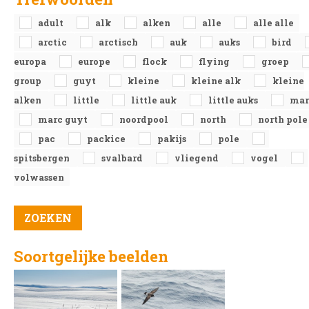
adult
alk
alken
alle
alle alle
arctic
arctisch
auk
auks
bird
europa
europe
flock
flying
groep
group
guyt
kleine
kleine alk
kleine
alken
little
little auk
little auks
mar
marc guyt
noordpool
north
north pole
pac
packice
pakijs
pole
spitsbergen
svalbard
vliegend
vogel
volwassen
Soortgelijke beelden