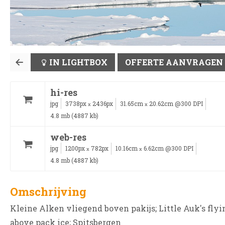
IN LIGHTBOX
OFFERTE AANVRAGEN
hi-res
jpg
3738px
2436px
31.65cm
20.62cm @300 DPI
x
x
4.8 mb (4887 kb)
web-res
jpg
1200px
782px
10.16cm
6.62cm @300 DPI
x
x
4.8 mb (4887 kb)
Omschrijving
Kleine Alken vliegend boven pakijs; Little Auk's flyi
above pack ice; Spitsbergen