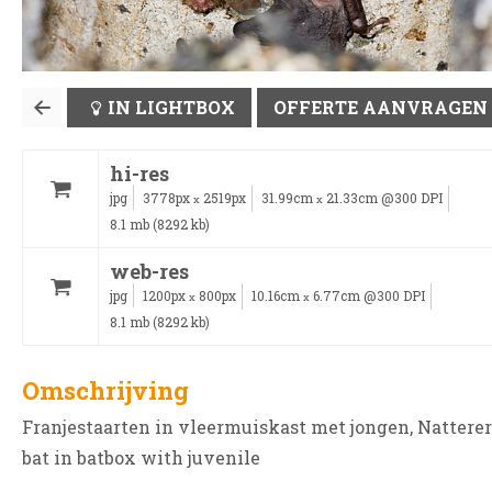
IN LIGHTBOX
OFFERTE AANVRAGEN
hi-res
jpg
3778px
2519px
31.99cm
21.33cm @300 DPI
x
x
8.1 mb (8292 kb)
web-res
jpg
1200px
800px
10.16cm
6.77cm @300 DPI
x
x
8.1 mb (8292 kb)
Omschrijving
Franjestaarten in vleermuiskast met jongen, Natterer
bat in batbox with juvenile