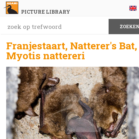
PICTURE LIBRARY
Franjestaart, Natterer's Bat,
Myotis nattereri