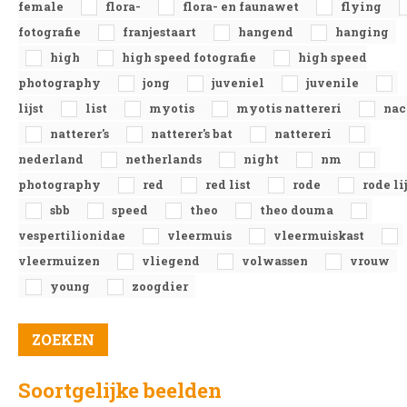
female
flora-
flora- en faunawet
flying
fotografie
franjestaart
hangend
hanging
high
high speed fotografie
high speed
photography
jong
juveniel
juvenile
lijst
list
myotis
myotis nattereri
nac
natterer's
natterer's bat
nattereri
nederland
netherlands
night
nm
photography
red
red list
rode
rode li
sbb
speed
theo
theo douma
vespertilionidae
vleermuis
vleermuiskast
vleermuizen
vliegend
volwassen
vrouw
young
zoogdier
Soortgelijke beelden