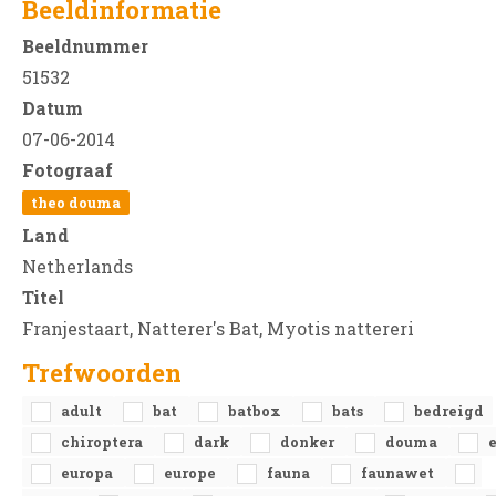
Beeldinformatie
Beeldnummer
51532
Datum
07-06-2014
Fotograaf
theo douma
Land
Netherlands
Titel
Franjestaart, Natterer's Bat, Myotis nattereri
Trefwoorden
adult
bat
batbox
bats
bedreigd
chiroptera
dark
donker
douma
europa
europe
fauna
faunawet