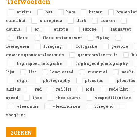
Trefwoorden
auritus
bat
bats
brown
brown lo
eared bat
chiroptera
dark
donker
douma
en
europa
europe
faunawet
flora-
flora- en faunawet
flying
foerageren
foraging
fotografie
gewone
gewone grootoorvleermuis
grootoorvleermuis
hi
high speed fotografie
high speed photography
lijst
list
long-eared
mammal
nacht
night
photography
plecotus
plecotus
auritus
red
red list
rode
rode lijst
speed
theo
theo douma
vespertilionidae
vleermuis
vleermuizen
vliegend
zoogdier