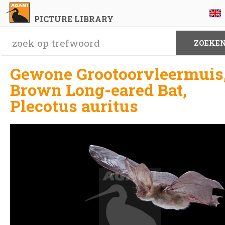
PICTURE LIBRARY
Gewone Grootoorvleermuis
Brown Long-eared Bat,
Plecotus auritus