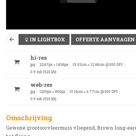
IN LIGHTBOX
OFFERTE AANVRAGEN
hi-res
jpg
2247px
1498px
19.02cm
12.68cm @300 DPI
x
x
0.9 mb (925 kb)
web-res
jpg
1200px
800px
10.16cm
6.77cm @300 DPI
x
x
0.9 mb (925 kb)
Omschrijving
Gewone grootoorvleermuis vliegend, Brown long-ear