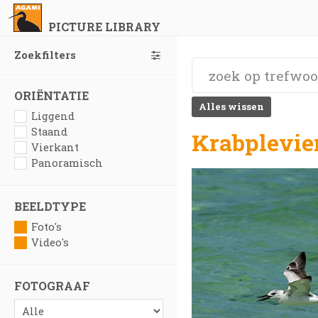
PICTURE LIBRARY
Zoekfilters
ORIËNTATIE
Alles wissen
Liggend
Staand
Krabplevier
Vierkant
Panoramisch
BEELDTYPE
Foto's
Video's
FOTOGRAAF