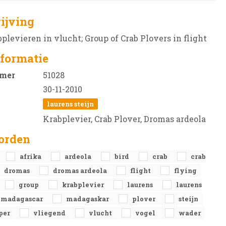
ijving
plevieren in vlucht; Group of Crab Plovers in flight
formatie
mer
51028
30-11-2010
laurens steijn
Krabplevier, Crab Plover, Dromas ardeola
orden
afrika
ardeola
bird
crab
crab
dromas
dromas ardeola
flight
flying
group
krabplevier
laurens
laurens
madagascar
madagaskar
plover
steijn
oper
vliegend
vlucht
vogel
wader