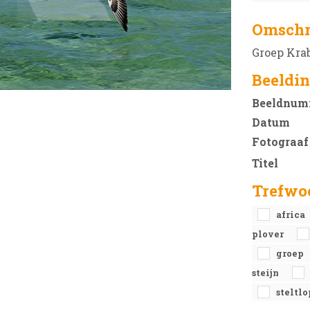
Omschr
Groep Krab
Beeldin
Beeldnum
Datum
Fotograaf
Titel
Trefwo
africa
plover
groep
steijn
steltl