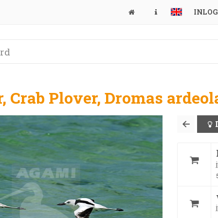
INLO
, Crab Plover, Dromas ardeol