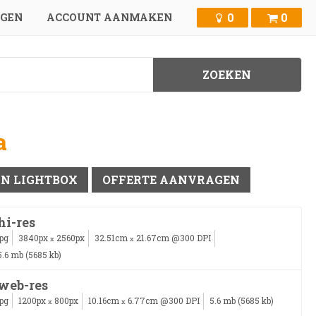
0
0
GGEN
ACCOUNT AANMAKEN
a
IN LIGHTBOX
OFFERTE AANVRAGEN
hi-res
jpg
3840px
2560px
32.51cm
21.67cm @300 DPI
x
x
5.6 mb (5685 kb)
web-res
jpg
1200px
800px
10.16cm
6.77cm @300 DPI
5.6 mb (5685 kb)
x
x