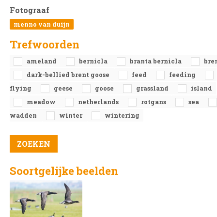
Fotograaf
menno van duijn
Trefwoorden
ameland
bernicla
branta bernicla
bre
dark-bellied brent goose
feed
feeding
flying
geese
goose
grassland
island
meadow
netherlands
rotgans
sea
wadden
winter
wintering
Soortgelijke beelden