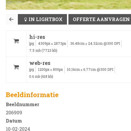
IN LIGHTBOX
OFFERTE AANVRAGEN
hi-res
jpg
4309px
2873px
36.48cm
24.32cm @300 DPI
x
x
7.5 mb (7723 kb)
web-res
jpg
1200px
800px
10.16cm
6.77cm @300 DPI
x
x
0.6 mb (618 kb)
Beeldinformatie
Beeldnummer
206909
Datum
10-02-2024