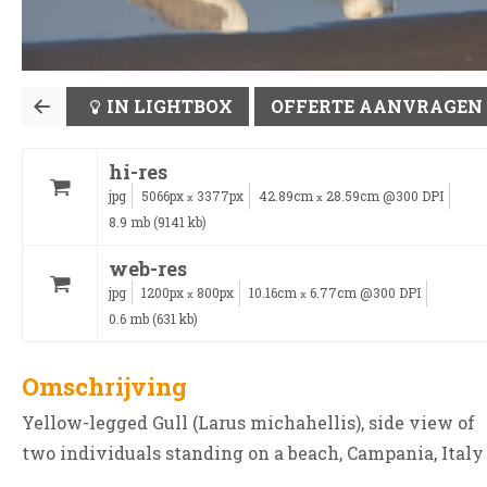
IN LIGHTBOX
OFFERTE AANVRAGEN
hi-res
jpg
5066px
3377px
42.89cm
28.59cm @300 DPI
x
x
8.9 mb (9141 kb)
web-res
jpg
1200px
800px
10.16cm
6.77cm @300 DPI
x
x
0.6 mb (631 kb)
Omschrijving
Yellow-legged Gull (Larus michahellis), side view of
two individuals standing on a beach, Campania, Italy