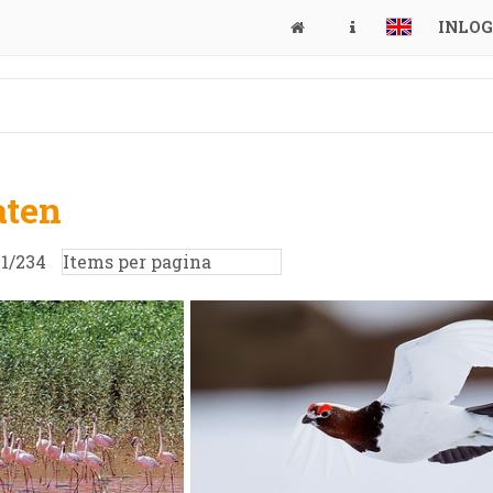
INLO
aten
:
1
/
234