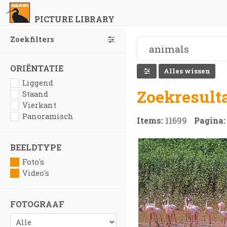
PICTURE LIBRARY
Zoekfilters
ORIËNTATIE
Alles wissen
Liggend
Zoekresult
Staand
Vierkant
Panoramisch
Items:
11699
Pagina
BEELDTYPE
Foto's
Video's
FOTOGRAAF