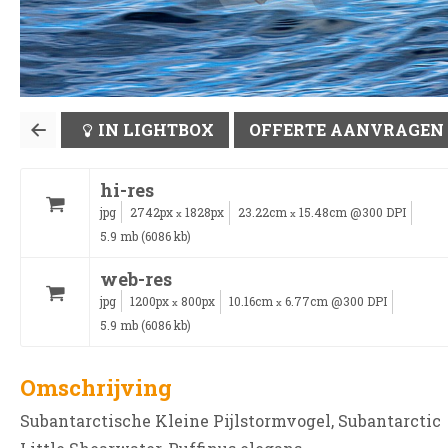
IN LIGHTBOX
OFFERTE AANVRAGEN
hi-res
jpg
2742px
1828px
23.22cm
15.48cm @300 DPI
x
x
5.9 mb (6086 kb)
web-res
jpg
1200px
800px
10.16cm
6.77cm @300 DPI
x
x
5.9 mb (6086 kb)
Omschrijving
Subantarctische Kleine Pijlstormvogel, Subantarctic