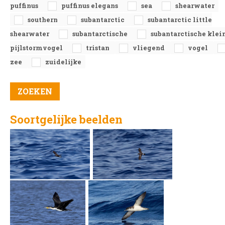
puffinus
puffinus elegans
sea
shearwater
southern
subantarctic
subantarctic little
shearwater
subantarctische
subantarctische klei
pijlstormvogel
tristan
vliegend
vogel
zee
zuidelijke
Soortgelijke beelden