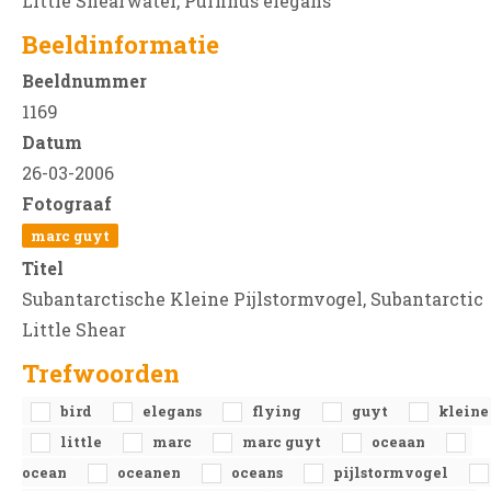
Little Shearwater, Puffinus elegans
Beeldinformatie
Beeldnummer
1169
Datum
26-03-2006
Fotograaf
marc guyt
Titel
Subantarctische Kleine Pijlstormvogel, Subantarctic
Little Shear
Trefwoorden
bird
elegans
flying
guyt
kleine
little
marc
marc guyt
oceaan
ocean
oceanen
oceans
pijlstormvogel