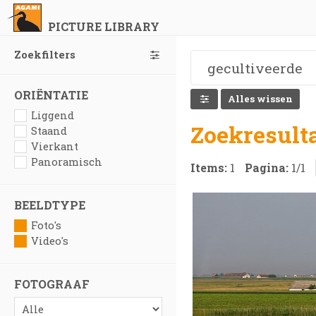
PICTURE LIBRARY
Zoekfilters
ORIËNTATIE
Alles wissen
Liggend
Zoekresult
Staand
Vierkant
Panoramisch
Items:
1
Pagina:
1
/
1
BEELDTYPE
Foto's
Video's
FOTOGRAAF