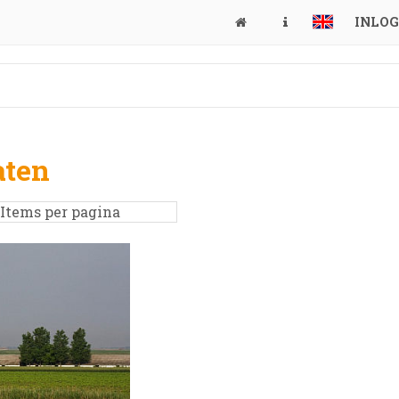
INLO
aten