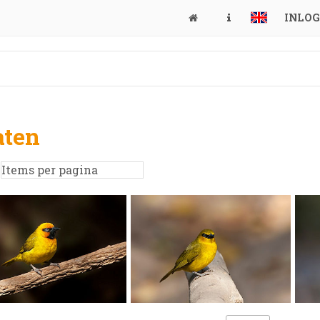
INLO
aten