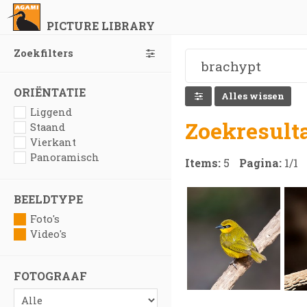
PICTURE LIBRARY
Zoekfilters
ORIËNTATIE
Alles wissen
Liggend
Zoekresult
Staand
Vierkant
Panoramisch
Items:
5
Pagina:
1
/
1
BEELDTYPE
Foto's
Video's
FOTOGRAAF