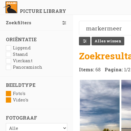
PICTURE LIBRARY
Zoekfilters
ORIËNTATIE
Alles wissen
Liggend
Zoekresult
Staand
Vierkant
Panoramisch
Items:
68
Pagina:
1
/
2
BEELDTYPE
Foto's
Video's
FOTOGRAAF