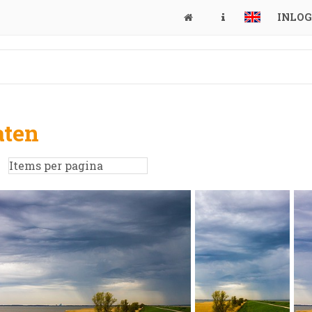
INLO
aten