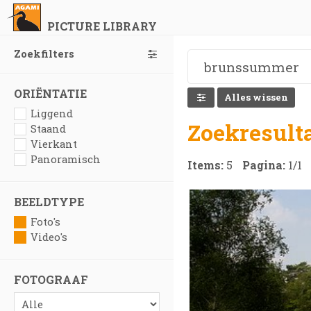
PICTURE LIBRARY
Zoekfilters
ORIËNTATIE
Alles wissen
Liggend
Zoekresult
Staand
Vierkant
Panoramisch
Items:
5
Pagina:
1
/
1
BEELDTYPE
Foto's
Video's
FOTOGRAAF