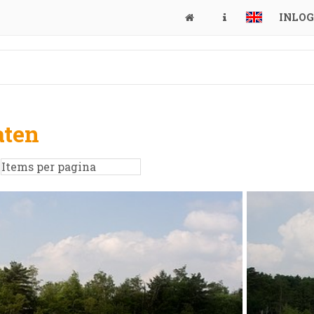
INLO
aten