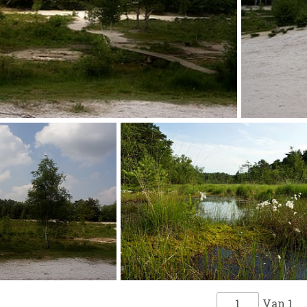
Van
1