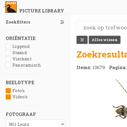
PICTURE LIBRARY
Zoekfilters
ORIËNTATIE
Alles wissen
Liggend
Zoekresult
Staand
Vierkant
Panoramisch
Items:
13679
Pagina
BEELDTYPE
Foto's
Video's
FOTOGRAAF