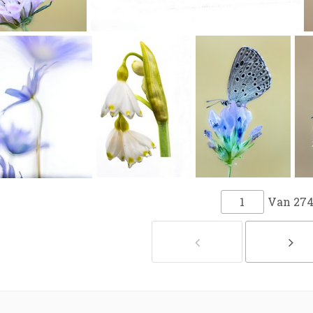
Van
27