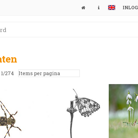
INLO
aten
:
1
/
274